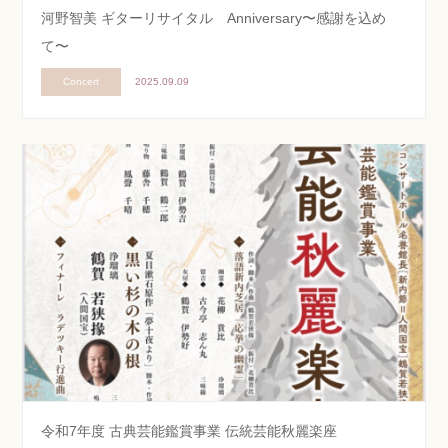
河野智美 ギターリサイタル Anniversary〜感謝を込め
て〜
Concert
2025.09.09
令和7年度 古典芸能鑑賞事業 伝統芸能秋麗楽座