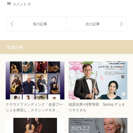
コメント:
0
関連記事
クラウドファンディング「名器ブー
福原信男×河野智美 Spring デュオ
シェを再現し、クラシックギタ…
リサイタル