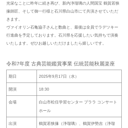
光栄なことに昨年に続き再び、新内浄瑠璃の人間国宝 鶴賀若狭
掾師匠、そして御一行様と石川県白山市にて共演させていただ
きます。
ヴァイオリン石亀協子さんと数曲と、最後は全員でラデツキー
行進曲を予定しております。石川県を応援したい気持ちで演奏
いたします。ぜひお越しいただけましたら嬉しいです。
令和7年度 古典芸能鑑賞事業 伝統芸能秋麗楽座
期日
2025年9月17日（水）
開演
18:30
会場
白山市松任学習センター プララ コンサート
ホール
出演
鶴賀若狭掾（浄瑠璃）、鶴賀伊勢吉（浄瑠