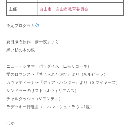
主催
白山市・白山市教育委員会
予定プログラム
夏目漱石原作「夢十夜」より
黒い杉の木の根
ニュー・シネマ・パラダイス（E.モリコーネ）
愛のロマンス〜『禁じられた遊び』より（A.ルビーラ）
カヴァティーナ〜『ディア・ハンター』より（S.マイヤーズ）
シンドラーのリスト（J.ウィリアムズ）
チャルダッシュ（V.モンティ）
ラデツキー行進曲（ヨハン・シュトラウス1世）
ほか