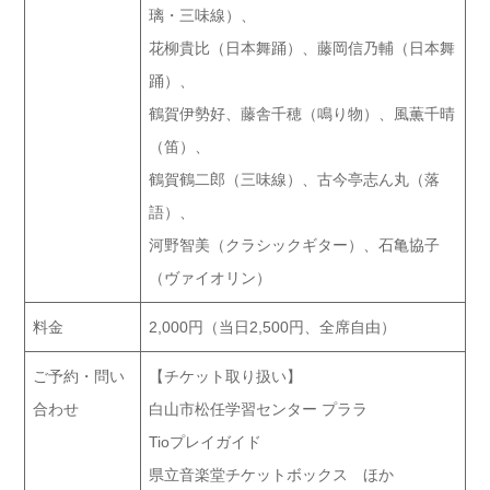
璃・三味線）、
花柳貴比（日本舞踊）、藤岡信乃輔（日本舞
踊）、
鶴賀伊勢好、藤舎千穂（鳴り物）、風薫千晴
（笛）、
鶴賀鶴二郎（三味線）、古今亭志ん丸（落
語）、
河野智美（クラシックギター）、石亀協子
（ヴァイオリン）
料金
2,000円（当日2,500円、全席自由）
ご予約・問い
【チケット取り扱い】
合わせ
白山市松任学習センター プララ
Tioプレイガイド
県立音楽堂チケットボックス ほか