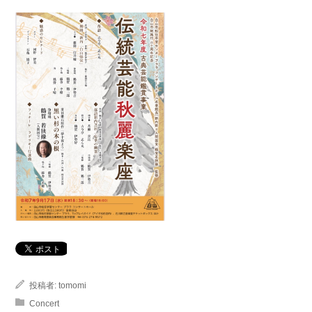
投稿者:
tomomi
Concert