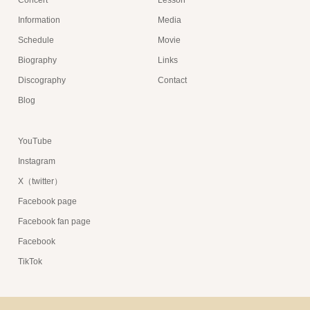
Concert
Lesson
Information
Media
Schedule
Movie
Biography
Links
Discography
Contact
Blog
YouTube
Instagram
X（twitter）
Facebook page
Facebook fan page
Facebook
TikTok