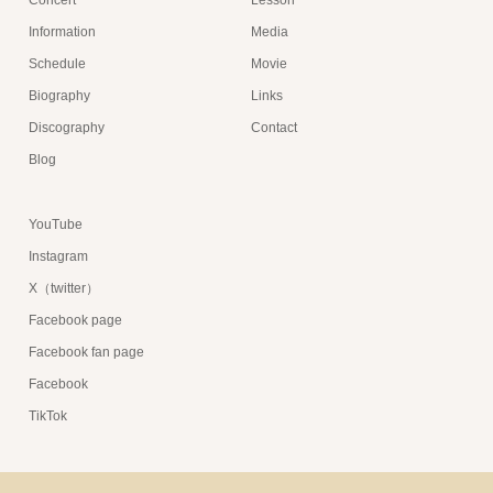
Concert
Lesson
Information
Media
Schedule
Movie
Biography
Links
Discography
Contact
Blog
YouTube
Instagram
X（twitter）
Facebook page
Facebook fan page
Facebook
TikTok