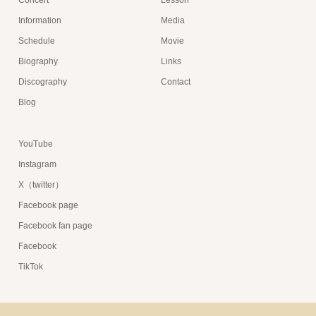
Concert
Lesson
Information
Media
Schedule
Movie
Biography
Links
Discography
Contact
Blog
YouTube
Instagram
X（twitter）
Facebook page
Facebook fan page
Facebook
TikTok