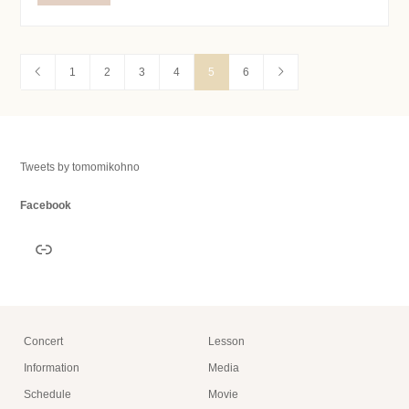
1
2
3
4
5
6
Tweets by tomomikohno
Facebook
リンク
Concert
Lesson
Information
Media
Schedule
Movie